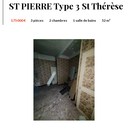
ST PIERRE Type 3 St Thérèse
175 000 €
3 pièces
2 chambres
1 salle de bains
52 m²