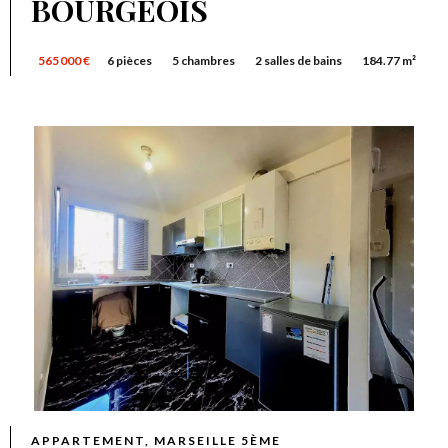
BOURGEOIS
565 000 €
6 pièces
5 chambres
2 salles de bains
184.77 m²
APPARTEMENT, MARSEILLE 5ÈME