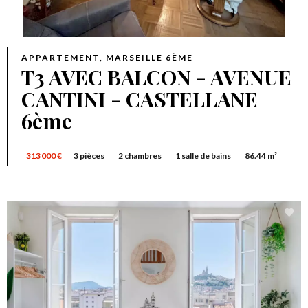
APPARTEMENT, MARSEILLE 6ÈME
T3 AVEC BALCON - AVENUE
CANTINI - CASTELLANE
6ème
313 000 €
3 pièces
2 chambres
1 salle de bains
86.44 m²