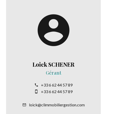
Loick SCHENER
Gérant
+33 6 62 44 57 89
+33 6 62 44 57 89
loick@climmobiliergestion.com