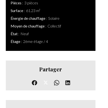
Pièces
3 pièces
Surface
61.23 m²
Énergie de chauffage
Solaire
Moyen de chauffage
Collectif
État
Neuf
Étage
2ème étage / 4
Partager