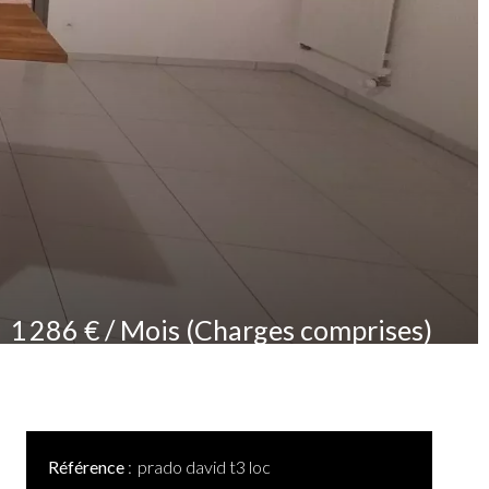
1 286 € / Mois (Charges comprises)
Référence
prado david t3 loc