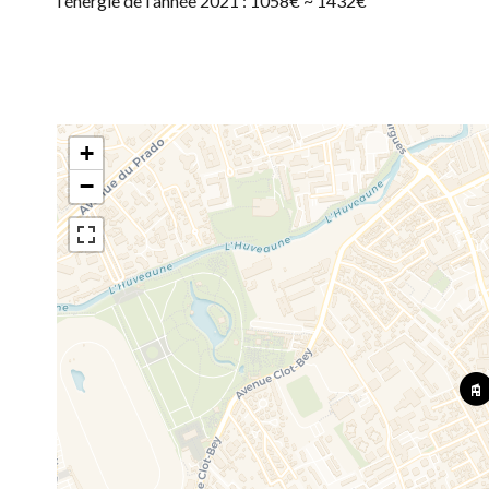
l'énergie de l'année 2021 : 1058€ ~ 1432€
+
−