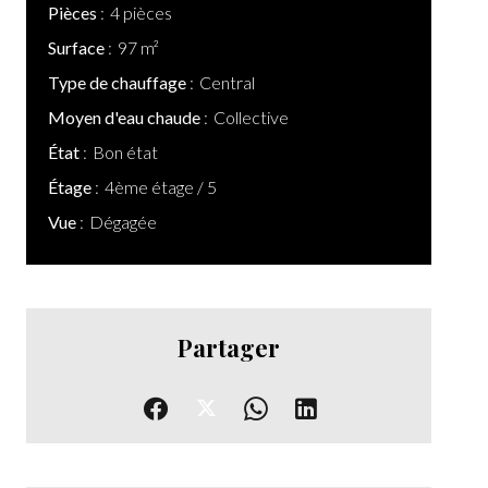
Pièces
4 pièces
Surface
97 m²
Type de chauffage
Central
Moyen d'eau chaude
Collective
État
Bon état
Étage
4ème étage / 5
Vue
Dégagée
Partager