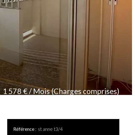
1 578 € / Mois (Charges comprises)
Référence
st anne t3/4