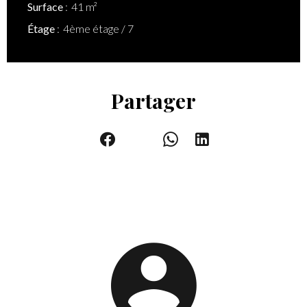
Surface
41 m²
Étage
4ème étage / 7
Partager