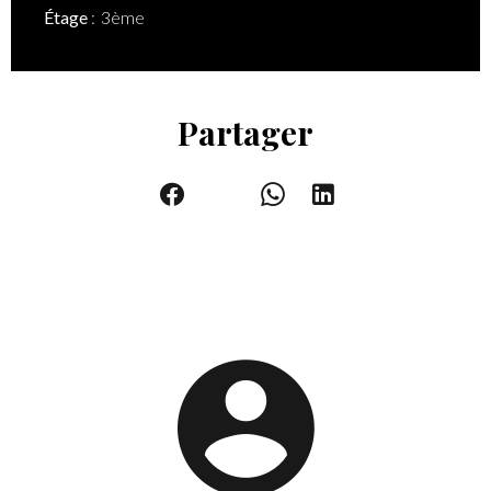
Étage
3ème
Partager