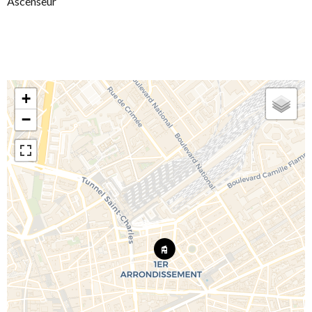
Ascenseur
+
−