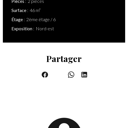
Pièces
2 pièces
Surface
46 m²
Étage
2ème étage / 6
Exposition
Nord-est
Partager