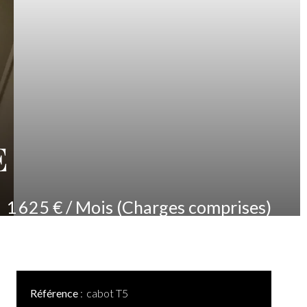
E
1 625 € / Mois (Charges comprises)
Référence
cabot T5