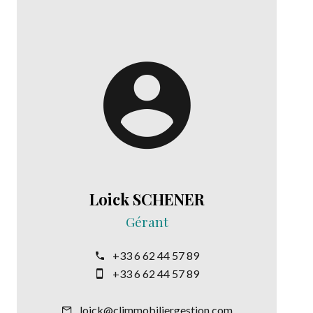
Loick SCHENER
Gérant
+33 6 62 44 57 89
+33 6 62 44 57 89
loick@climmobiliergestion.com