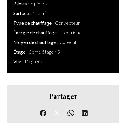
Pièces
5 pièces
Surface
115 m²
Type de chauffage
Convecteur
Énergie de chauffage
Electrique
Moyen de chauffage
Collectif
Étage
5ème étage / 5
Vue
Dégagée
Partager