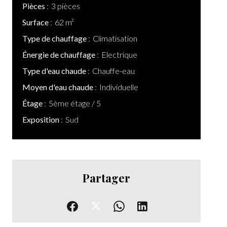
Pièces
3 pièces
Surface
62 m²
Type de chauffage
Climatisation
Énergie de chauffage
Electrique
Type d'eau chaude
Chauffe-eau
Moyen d'eau chaude
Individuelle
Étage
5ème étage / 5
Exposition
Sud
Partager