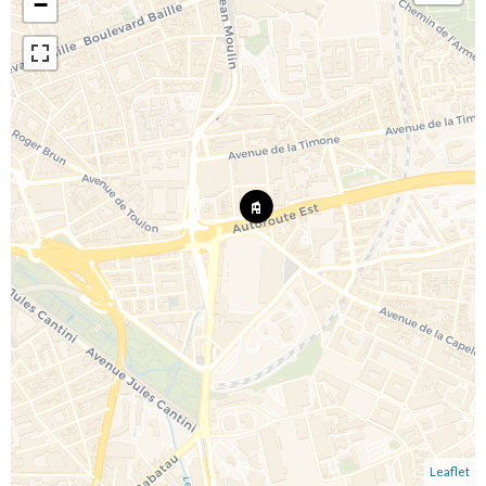
−
Leaflet