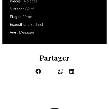
Pièces
4 pièces
Surface
89 m²
Étage
2ème
Exposition
Sud-est
Vue
Dégagée
Partager