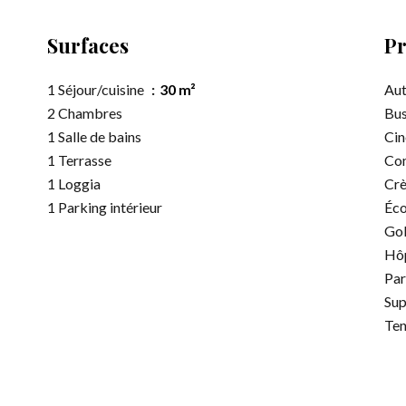
Surfaces
Pr
1 Séjour/cuisine
30 m²
Aut
2 Chambres
Bu
1 Salle de bains
Ci
1 Terrasse
Co
1 Loggia
Cr
1 Parking intérieur
Éco
Gol
Hôp
Par
Su
Ten