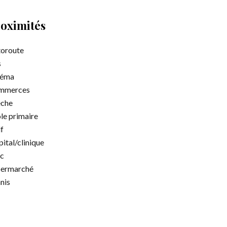
oximités
oroute
s
néma
mmerces
èche
le primaire
f
ital/clinique
c
permarché
nis