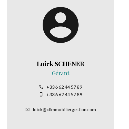
Loick SCHENER
Gérant
+33 6 62 44 57 89
+33 6 62 44 57 89
loick@climmobiliergestion.com