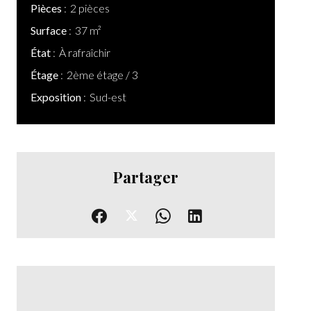
Pièces
2 pièces
Surface
37 m²
État
À rafraîchir
Étage
2ème étage / 3
Exposition
Sud-est
Partager