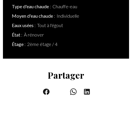
Type d'eau chaude
Chauffe-eau
Moyen d'eau chaude
Individuelle
Eaux usées
Tout à l'égout
État
À rénover
Étage
2ème étage / 4
Partager