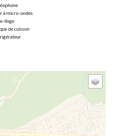
déophone
r à micro-ondes
e-linge
que de cuisson
rigérateur