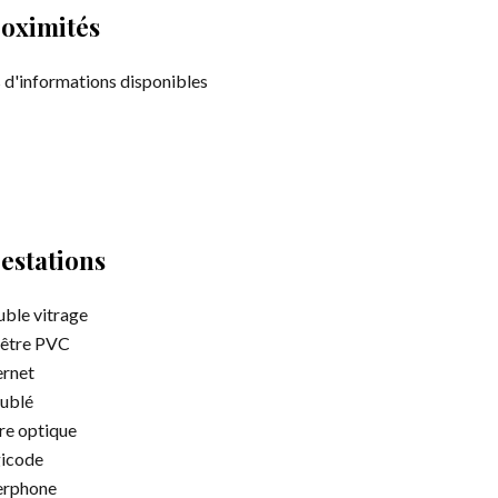
oximités
 d'informations disponibles
estations
ble vitrage
être PVC
ernet
ublé
re optique
icode
erphone