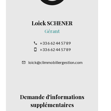
Loick SCHENER
Gérant
+33 6 62 44 57 89
+33 6 62 44 57 89
loick@climmobiliergestion.com
Demande d'informations
supplémentaires